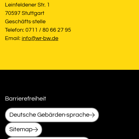
Leinfeldener Str. 1
70597 Stuttgart
Geschäfts·stelle
Telefon: 0711 / 80 66 27 95
Email: 
info@wr-bw.de
Barrierefreiheit
Deutsche Gebärden·sprache
Sitemap