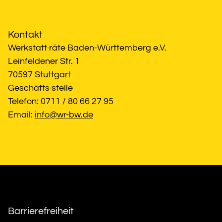
Kontakt
Werkstatt·räte Baden-Württemberg e.V.
Leinfeldener Str. 1
70597 Stuttgart
Geschäfts·stelle
Telefon: 0711 / 80 66 27 95
Email: 
info@wr-bw.de
Barrierefreiheit