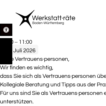
Zum
Inhalt
springen
Open toolbar
VP
09:00
–
11:00
Vernetzungs-
21. Juli 2026
Stamm·tisch
Liebe Vertrauens·personen,
Wir finden es wichtig,
dass Sie sich als Vertrauens·personen üb
Kollegiale Beratung und Tipps aus der Prax
Für uns sind Sie als Vertrauens·personen 
unterstützen.