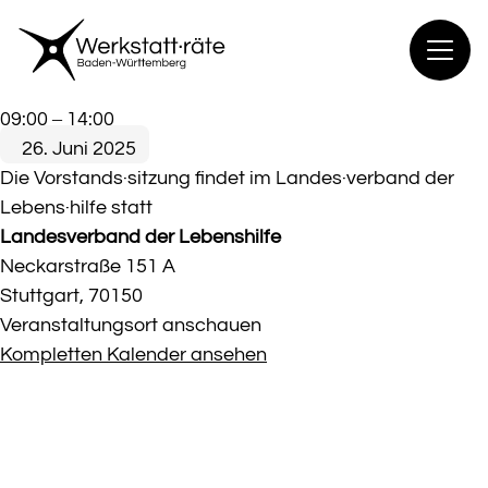
Zum
Inhalt
springen
Vorstands·sitzung
09:00
–
14:00
WR
26. Juni 2025
Ba-
Die Vorstands·sitzung findet im Landes·verband der
Wü
Lebens·hilfe statt
Landesverband der Lebenshilfe
Neckarstraße 151 A
Stuttgart
,
70150
Veranstaltungsort anschauen
Kompletten Kalender ansehen