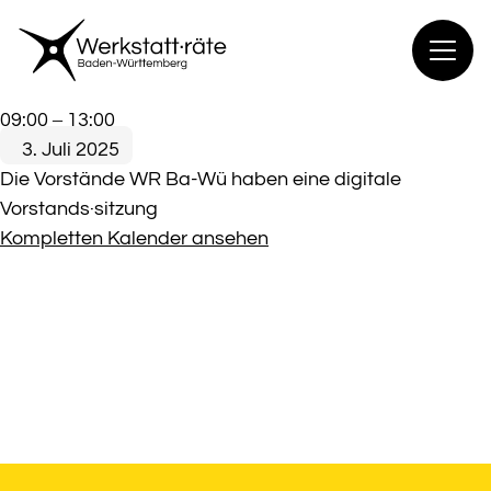
Zum
Inhalt
springen
Vorstands·sitzung
09:00
–
13:00
WR
3. Juli 2025
Ba-
Die Vorstände WR Ba-Wü haben eine digitale
Wü
Vorstands·​sitzung
Kompletten Kalender ansehen