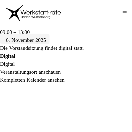
Zum
Inhalt
springen
Vorstands·sitzung
09:00
–
13:00
WR
6. November 2025
Ba-
Die Vorstandsitzung findet digital statt.
Wü
Digital
Digital
Veranstaltungsort anschauen
Kompletten Kalender ansehen