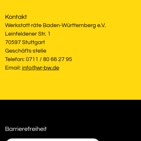
Kontakt
Werkstatt·räte Baden-Württemberg e.V.
Leinfeldener Str. 1
70597 Stuttgart
Geschäfts·stelle
Telefon: 0711 / 80 66 27 95
Email: 
info@wr-bw.de
Barrierefreiheit