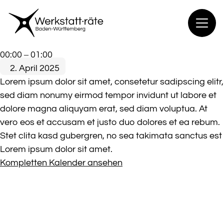
Zum
Inhalt
springen
RAG
00:00
–
01:00
Sitzung
2. April 2025
Mittlerer
Lorem ipsum dolor sit amet, consetetur sadipscing elitr,
Oberrhein
sed diam nonumy eirmod tempor invidunt ut labore et
dolore magna aliquyam erat, sed diam voluptua. At
vero eos et accusam et justo duo dolores et ea rebum.
Stet clita kasd gubergren, no sea takimata sanctus est
Lorem ipsum dolor sit amet.
Kompletten Kalender ansehen