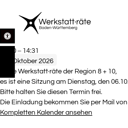
Zum
Inhalt
springen
Open toolbar
RAG
09:00
–
14:31
8+10
6. Oktober 2026
Schwarzwald
Liebe Werkstatt·räte der Region 8 + 10,
es ist eine Sitzung am Dienstag, den 06.10.
Bitte halten Sie diesen Termin frei.
Die Einladung bekommen Sie per Mail von
Kompletten Kalender ansehen