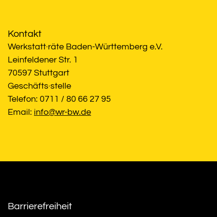
Kontakt
Werkstatt·räte Baden-Württemberg e.V.
Leinfeldener Str. 1
70597 Stuttgart
Geschäfts·stelle
Telefon: 0711 / 80 66 27 95
Email: 
info@wr-bw.de
Barrierefreiheit