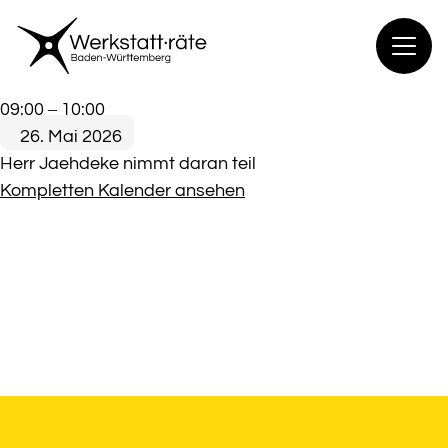
Zum
Inhalt
springen
Mitglieder
09:00
–
10:00
Viko
26. Mai 2026
WRD
Herr Jaehdeke nimmt daran teil
Kompletten Kalender ansehen