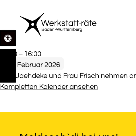
Zum
Inhalt
springen
Open toolbar
LAG
09:00
–
16:00
WfbM
11. Februar 2026
Vorstands·sitzung
Herr Jaehdeke und Frau Frisch nehmen an 
Kompletten Kalender ansehen