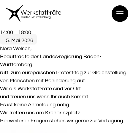
Zum
Inhalt
springen
Kundgebung
14:00
–
18:00
–
5. Mai 2026
„Inklusion
Nora Welsch,
ist
Beauftragte der Landes·regierung Baden-
kein
Württemberg
Sparmodel“
ruft zum europäischen Protest·tag zur Gleichstellung
von Menschen mit Behinderung auf.
Wir als Werkstatt·räte sind vor Ort
und freuen uns wenn Ihr auch kommt.
Es ist keine Anmeldung nötig.
Wir treffen uns am Kronprinzplatz.
Bei weiteren Fragen stehen wir gerne zur Verfügung.