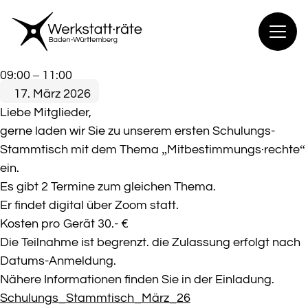
Zum
Inhalt
springen
ausgebucht_Schulungs-
09:00
–
11:00
Stamm·tisch
17. März 2026
„Mitbestimmungs·rechte“
Liebe Mitglieder,
gerne laden wir Sie zu unserem ersten Schulungs-
Stammtisch mit dem Thema „Mitbestimmungs·rechte“
ein.
Es gibt 2 Termine zum gleichen Thema.
Er findet digital über Zoom statt.
Kosten pro Gerät 30.- €
Die Teilnahme ist begrenzt. die Zulassung erfolgt nach
Datums-Anmeldung.
Nähere Informationen finden Sie in der Einladung.
Schulungs_Stammtisch_März_26