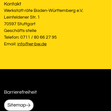
Kontakt
Werkstatt·räte Baden-Württemberg e.V.
Leinfeldener Str. 1
70597 Stuttgart
Geschäfts·stelle
Telefon: 0711 / 80 66 27 95
Email: 
info@wr-bw.de
Barrierefreiheit
Sitemap